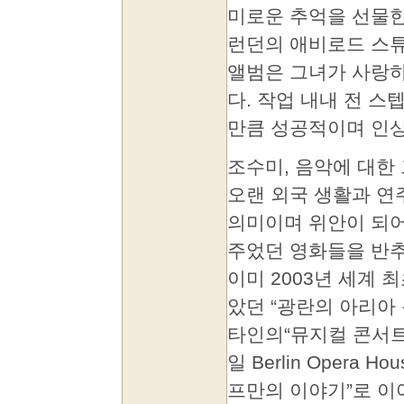
미로운 추억을 선물한다
런던의 애비로드 스튜디오
앨범은 그녀가 사랑하
다. 작업 내내 전 스텝
만큼 성공적이며 인
조수미, 음악에 대한
오랜 외국 생활과 연
의미이며 위안이 되어
주었던 영화들을 반추
이미 2003년 세계
았던 “광란의 아리아 콘서
타인의“뮤지컬 콘서트”(B
일 Berlin Opera
프만의 이야기”로 이어