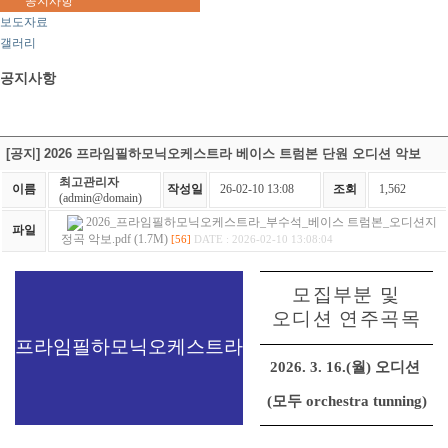
공지사항
보도자료
갤러리
공지사항
[공지] 2026 프라임필하모닉오케스트라 베이스 트럼본 단원 오디션 악보
최고관리자
이름
작성일
26-02-10 13:08
조회
1,562
(admin@domain)
2026_프라임필하모닉오케스트라_부수석_베이스 트럼본_오디션지
파일
정곡 악보.pdf (1.7M)
[56]
DATE : 2026-02-10 13:08:04
모집부분 및
오디션 연주곡목
프라임필하모닉오케스트라
2026. 3. 16.(
월
)
오디션
(
모두
orchestra tunning)