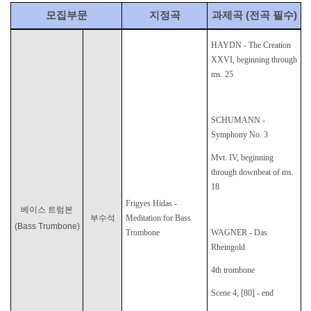
모집부문
지정곡
과제곡
(
전곡 필수
)
HAYDN - The Creation
XXVI, beginning through
ms. 25
SCHUMANN -
Symphony No. 3
Mvt. IV, beginning
through downbeat of ms.
18
Frigyes Hidas -
베이스 트럼본
부수석
Meditation for Bass
(Bass Trumbone)
Trombone
WAGNER - Das
Rheingold
4th
trombone
Scene 4, [80] - end