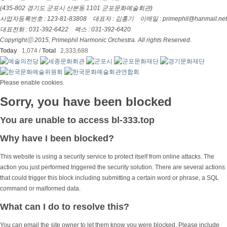
(435-802 경기도 군포시 산본동 1101 군포문화예술회관)
사업자등록번호 : 123-81-83808 대표자 : 김홍기 이메일 : primephil@hanmail.net
대표전화 : 031-392-6422 팩스 : 031-392-6420
Copyrightⓒ 2015,
Primephil Harmonic Orchestra.
All rights Reserved.
Today
1,074 /
Total
2,333,688
Please enable cookies.
Sorry, you have been blocked
You are unable to access
bl-333.top
Why have I been blocked?
This website is using a security service to protect itself from online attacks. The
action you just performed triggered the security solution. There are several actions
that could trigger this block including submitting a certain word or phrase, a SQL
command or malformed data.
What can I do to resolve this?
You can email the site owner to let them know you were blocked. Please include