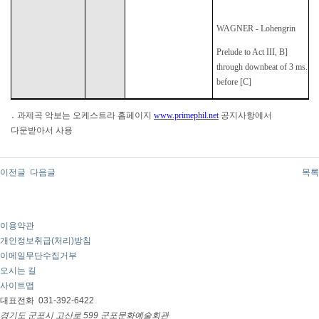
WAGNER - Lohengrin
Prelude to Act III, B]
through downbeat of 3 ms.
before [C]
․
과제곡 악보는 오케스트라 홈페이지
www.primephil.net
공지사항에서
다운받아서 사용
이전글
다음글
목록
이용약관
개인정보취급(처리)방침
이메일무단수집거부
오시는 길
사이트맵
대표전화
031-392-6422
경기도 군포시 고산로 599 군포문화예술회관